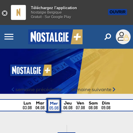
Téléchargez l'application
OUVRIR
Nostalgie Belgique
Gratuit - Sur Google Play
Vos émissions sur Nosta
semaine précédente
semaine suivante
Lun
Mar
Jeu
Ven
Sam
Dim
Mer
03.08
04.08
06.08
07.08
08.08
09.08
05.08