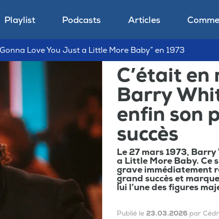
Playlist
Podcasts
Articles
Commen
 Gonna Love You Just a Little More Baby” en 1973
C’était en 
Barry Whi
enfin son 
succès
Le 27 mars 1973, Barry
a Little More Baby. Ce s
grave immédiatement re
grand succès et marque 
lui l’une des figures maj
Publié le
23.03.2026
par Cédr