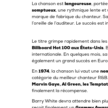
La chanson est
langoureuse
, porté
somptueux
, une rythmique lente et
marque de fabrique du chanteur. S
l’oreille de l’auditeur. Le succès est
Le titre grimpe rapidement dans les
Billboard Hot 100 aux États-Unis
. 
internationale. En quelques mois, sa
également un grand succès en Eur
En
1974
, la chanson lui vaut une
nom
catégorie du meilleur chanteur R&B. 
Marvin Gaye, Al Green, les Tempta
finalement la récompense.
Barry White devra attendre bien pl
reçoit finalement un
Grammy Award p