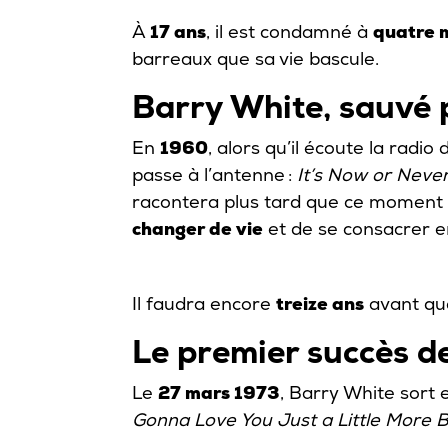
À
17 ans
, il est condamné à
quatre m
barreaux que sa vie bascule.
Barry White, sauvé p
En
1960
, alors qu’il écoute la radio
passe à l’antenne :
It’s Now or Neve
racontera plus tard que ce moment a
changer de vie
et de se consacrer e
Il faudra encore
treize ans
avant que
Le premier succès d
Le
27 mars 1973
, Barry White sort 
Gonna Love You Just a Little More 