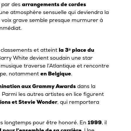
e par des
arrangements de cordes
 une atmosphère sensuelle qui deviendra la
a voix grave semble presque murmurer à
 immédiat.
 classements et atteint
la 3ᵉ place du
Barry White devient soudain une star
 musique traverse l’Atlantique et rencontre
ope, notamment
en Belgique
.
ination aux Grammy Awards
dans la
Parmi les autres artistes en lice figurent
tions et Stevie Wonder
, qui remportera
us longtemps pour être honoré. En
1999
, il
our l’ensemble de sa carrière
. Une