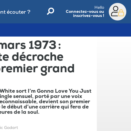
Hello
t écouter ?
Connectez-vous ou
inscrivez-vous !
mars 1973 :
te décroche
premier grand
 White sort I’m Gonna Love You Just
ingle sensuel, porté par une voix
connaissable, devient son premier
le début d’une carrière qui fera de
eures de la soul.
ic Godart