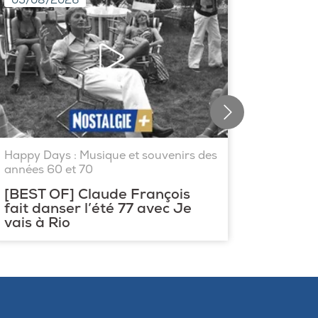
05/08/2026
04/08
Happy Days : Musique et souvenirs des
Happy D
années 60 et 70
années 
[BEST OF] Claude François
[BEST 
fait danser l’été 77 avec Je
slow d
vais à Rio
Richa