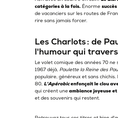
catégories à la fois.
Énorme
succès
de vacanciers sur les routes de Fran
rire sans jamais forcer.
Les Charlots : de Pau
l'humour qui traver
Le volet comique des années 70 ne 
1967 déjà,
Paulette la Reine des Pau
populaire, généreux et sans chichis.
80,
L'Apérobic
enfonçait le clou av
qui créent une
ambiance joyeuse et 
et des souvenirs qui restent.
Retrouvez tous ces titres et bien d'