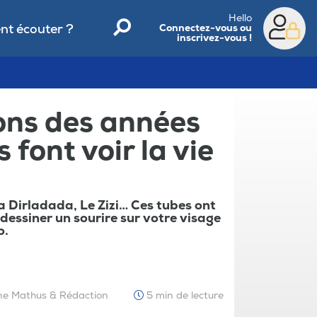
Hello
t écouter ?
Connectez-vous ou
inscrivez-vous !
ons des années
 font voir la vie
a Dirladada, Le Zizi… Ces tubes ont
e dessiner un sourire sur votre visage
o.
ne Mathus & Rédaction
5 min de lecture