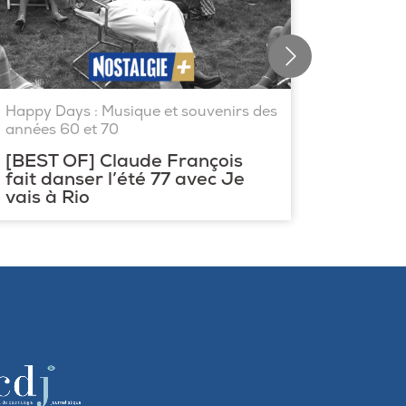
Happy Days : Musique et souvenirs des
Happy D
années 60 et 70
années 
[BEST OF] Claude François
[BEST 
fait danser l’été 77 avec Je
slow d
vais à Rio
Richa