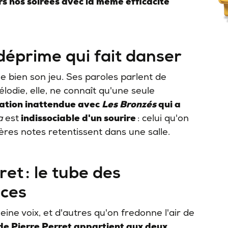
urs nos soirées avec la même efficacité
 déprime qui fait danser
he bien son jeu. Ses paroles parlent de
élodie, elle, ne connaît qu'une seule
ciation inattendue avec
Les Bronzés
qui a
a
est
indissociable d'un sourire
: celui qu'on
ères notes retentissent dans une salle.
ret : le tube des
nces
eine voix, et d'autres qu'on fredonne l'air de
de Pierre Perret appartient aux deux