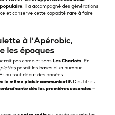
 populaire
, il a accompagné des générations
ce et conserve cette capacité rare à faire
lette à l'Apérobic,
se les époques
serait pas complet sans
Les Charlots
. En
piettes
posait les bases d'un humour
 Et au tout début des années
ec le même plaisir communicatif.
Des titres
entraînante dès les premières secondes
—
autres sur
votre radio
qui garde ces pépites