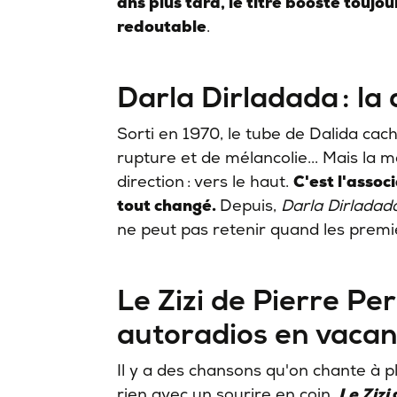
ans plus tard, le titre booste toujo
redoutable
.
Darla Dirladada : la
Sorti en 1970, le tube de Dalida cac
rupture et de mélancolie... Mais la m
direction : vers le haut.
C'est l'asso
tout changé.
Depuis,
Darla Dirladad
ne peut pas retenir quand les premi
Le Zizi de Pierre Per
autoradios en vaca
Il y a des chansons qu'on chante à pl
rien avec un sourire en coin.
Le Zizi