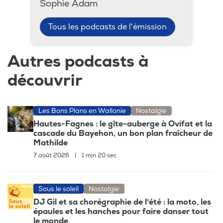
Sophie Adam
Tous les podcasts de l'émission
Autres podcasts à
découvrir
Les Bons Plans en Wallonie
Nostalgie
Hautes-Fagnes : le gîte-auberge à Ovifat et la
cascade du Bayehon, un bon plan fraîcheur de
Mathilde
7 août 2026
|
1 min 20 sec
Sous le soleil
Nostalgie
DJ Gil et sa chorégraphie de l'été : la moto, les
épaules et les hanches pour faire danser tout
le monde