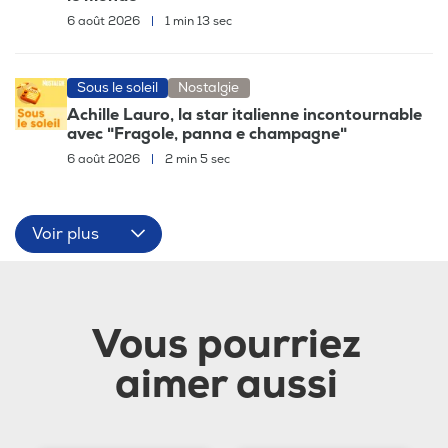
6 août 2026
|
1 min 13 sec
Sous le soleil
Nostalgie
Achille Lauro, la star italienne incontournable
avec "Fragole, panna e champagne"
6 août 2026
|
2 min 5 sec
Voir plus
Vous pourriez
aimer aussi