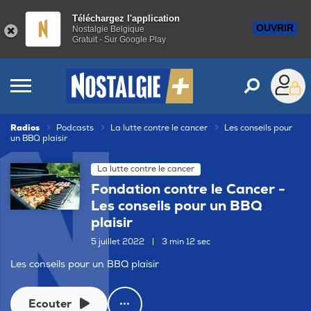
Téléchargez l'application
OUVRIR
Nostalgie Belgique
Gratuit - Sur Google Play
Radios
Podcasts
La lutte contre le cancer
Les conseils pour
un BBQ plaisir
La lutte contre le cancer
Fondation contre le Cancer -
Les conseils pour un BBQ
plaisir
5 juillet 2022
|
3 min 12 sec
Les conseils pour un BBQ plaisir
Ecouter