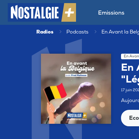
Emissions
Radios
Podcasts
En Avant la Belg
En Avant
En 
"Lé
17 juin 2
Aujourd
Eco