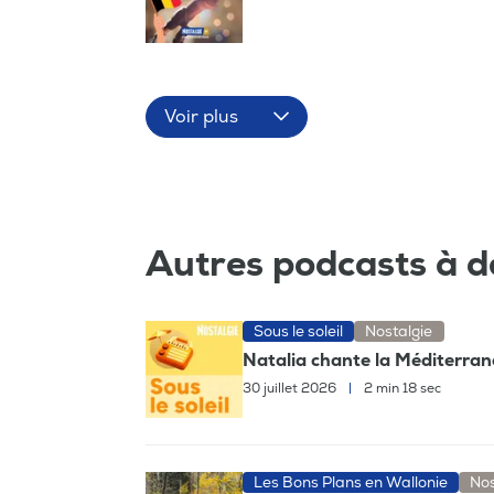
Voir plus
Autres podcasts à d
Sous le soleil
Nostalgie
Natalia chante la Méditerrané
30 juillet 2026
|
2 min 18 sec
Les Bons Plans en Wallonie
Nos