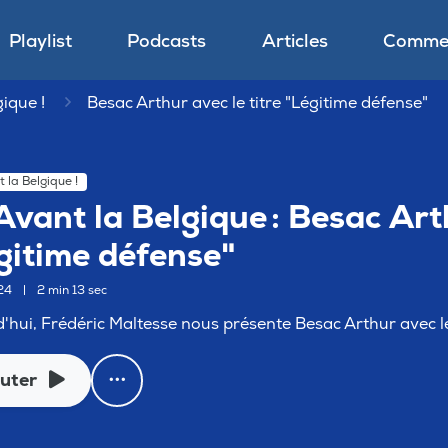
Playlist
Podcasts
Articles
Commen
ique !
Besac Arthur avec le titre "Légitime défense"
 la Belgique !
Avant la Belgique : Besac Arth
gitime défense"
024
|
2 min 13 sec
'hui, Frédéric Maltesse nous présente Besac Arthur avec le
uter