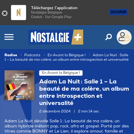
Téléchargez l'application
OUVRIR
Nostalgie Belgique
Gratuit - Sur Google Play
Radios
Podcasts
En Avant la Belgique !
Adam La Nuit : Salle
1 – La beauté de ma colère, un album entre introspection et universalité
En Avant la Belgique !
Adam La Nuit : Salle 1 – La
beauté de ma colère, un album
entre introspection et
universalité
2 décembre 2024
|
2 min 14 sec
Adam La Nuit dévoile Salle 1 : La beauté de ma colère, un
album hybride mêlant pop, rock, afro et gospel. Porté par des
titres comme BONNY et Le Lien, il explore amour, famille et