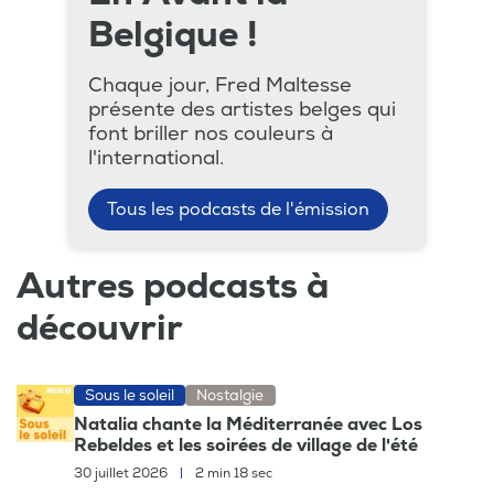
Belgique !
Chaque jour, Fred Maltesse
présente des artistes belges qui
font briller nos couleurs à
l'international.
Tous les podcasts de l'émission
Autres podcasts à
découvrir
Sous le soleil
Nostalgie
Natalia chante la Méditerranée avec Los
Rebeldes et les soirées de village de l'été
30 juillet 2026
|
2 min 18 sec