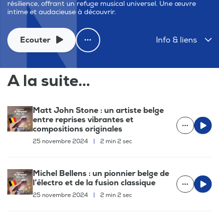
résilience, offrant un refuge musical universel. Une œuvre
intime et audacieuse à découvrir.
Ecouter
Info & liens
A la suite...
Matt John Stone : un artiste belge
entre reprises vibrantes et
compositions originales
25 novembre 2024
|
2 min 2 sec
Michel Bellens : un pionnier belge de
l’électro et de la fusion classique
25 novembre 2024
|
2 min 2 sec