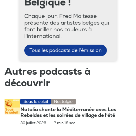
Belgique !
Chaque jour, Fred Maltesse
présente des artistes belges qui
font briller nos couleurs à
l'international.
Tous les podcasts de l'émission
Autres podcasts à
découvrir
Sous le soleil
Nostalgie
Natalia chante la Méditerranée avec Los
Rebeldes et les soirées de village de l'été
30 juillet 2026
|
2 min 18 sec