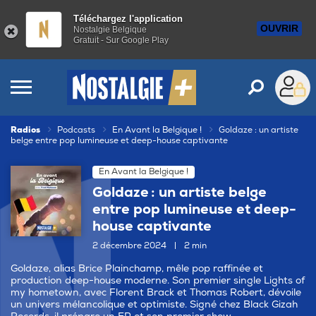
Téléchargez l'application
OUVRIR
Nostalgie Belgique
Gratuit - Sur Google Play
Radios
Podcasts
En Avant la Belgique !
Goldaze : un artiste
belge entre pop lumineuse et deep-house captivante
En Avant la Belgique !
Goldaze : un artiste belge
entre pop lumineuse et deep-
house captivante
2 décembre 2024
|
2 min
Goldaze, alias Brice Plainchamp, mêle pop raffinée et
production deep-house moderne. Son premier single Lights of
my hometown, avec Florent Brack et Thomas Robert, dévoile
un univers mélancolique et optimiste. Signé chez Black Gizah