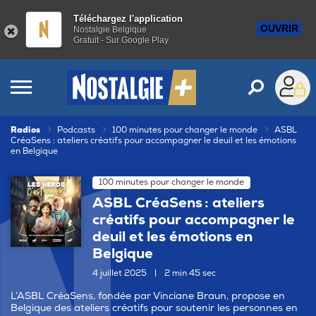
Téléchargez l'application
OUVRIR
Nostalgie Belgique
Gratuit - Sur Google Play
Radios
Podcasts
100 minutes pour changer le monde
ASBL
CréaSens : ateliers créatifs pour accompagner le deuil et les émotions
en Belgique
100 minutes pour changer le monde
ASBL CréaSens : ateliers
créatifs pour accompagner le
deuil et les émotions en
Belgique
4 juillet 2025
|
2 min 45 sec
L’ASBL CréaSens, fondée par Vinciane Braun, propose en
Belgique des ateliers créatifs pour soutenir les personnes en