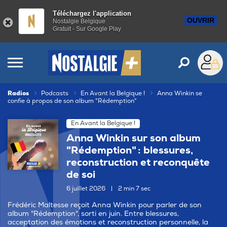
Téléchargez l'application
OUVRIR
Nostalgie Belgique
Gratuit - Sur Google Play
Radios
Podcasts
En Avant la Belgique !
Anna Winkin se
confie à propos de son album "Rédemption"
En Avant la Belgique !
Anna Winkin sur son album
"Rédemption" : blessures,
reconstruction et reconquête
de soi
6 juillet 2026
|
2 min 7 sec
Frédéric Maltesse reçoit Anna Winkin pour parler de son
album "Rédemption", sorti en juin. Entre blessures,
acceptation des émotions et reconstruction personnelle, la