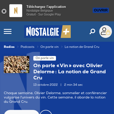
Téléchargez l'application
OUVRIR
Nostalgie Belgique
Gratuit - Sur Google Play
Radios
Podcasts
On parle vin
La notion de Grand Cru
On parle vin
On parle « Vin » avec Olivier
Delorme : La notion de Grand
Cru
13 octobre 2022
|
2 min 34 sec
Chaque semaine, Olivier Delorme, sommelier et conférencier
vulgarise l'univers du vin. Cette semaine, il aborde la notion
du Grand Cru.