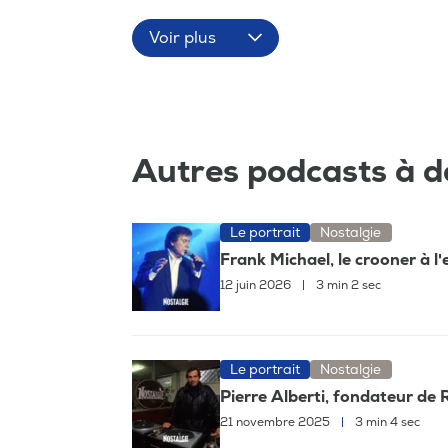
Voir plus
Autres podcasts à d
Le portrait
Nostalgie
Frank Michael, le crooner à l
12 juin 2026
|
3 min 2 sec
Le portrait
Nostalgie
Pierre Alberti, fondateur de 
21 novembre 2025
|
3 min 4 sec