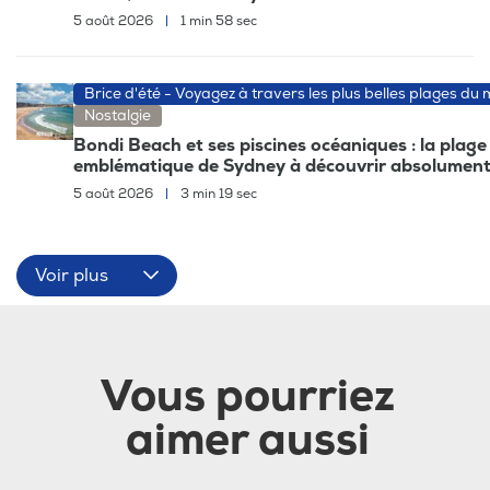
5 août 2026
|
1 min 58 sec
Brice d'été - Voyagez à travers les plus belles plages du
Nostalgie
Bondi Beach et ses piscines océaniques : la plage
emblématique de Sydney à découvrir absolumen
5 août 2026
|
3 min 19 sec
Voir plus
Vous pourriez
aimer aussi