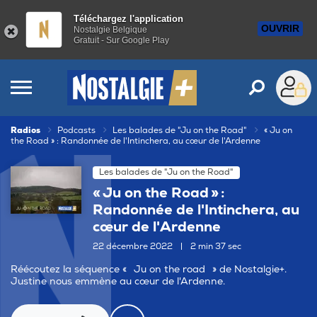
Téléchargez l'application
OUVRIR
Nostalgie Belgique
Gratuit - Sur Google Play
Radios
Podcasts
Les balades de "Ju on the Road"
« Ju on
the Road » : Randonnée de l'Intinchera, au cœur de l'Ardenne
Les balades de "Ju on the Road"
« Ju on the Road » :
Randonnée de l'Intinchera, au
cœur de l'Ardenne
22 décembre 2022
|
2 min 37 sec
Réécoutez la séquence « Ju on the road » de Nostalgie+.
Justine nous emmène au cœur de l'Ardenne.