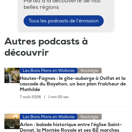
Partez à la découverte de nos
belles régions
Tous les podcasts de l'émission
Autres podcasts à
découvrir
Les Bons Plans en Wallonie
Nostalgie
Hautes-Fagnes : le gîte-auberge à Ovifat et la
cascade du Bayehon, un bon plan fraîcheur de
Mathilde
7 août 2026
|
1 min 20 sec
Les Bons Plans en Wallonie
Nostalgie
Arlon : balade historique entre l'église Saint-
Donat, la Montée Royale et ses 62 marches