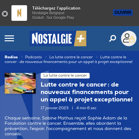
Téléchargez l'application
OUVRIR
Nostalgie Belgique
Gratuit - Sur Google Play
Radios
Podcasts
La lutte contre le cancer
Lutte contre le
cancer : de nouveaux financements pour un appel à projet exceptionnel
La lutte contre le cancer
Lutte contre le cancer : de
nouveaux financements pour
un appel à projet exceptionnel
17 janvier 2023
|
4 min 6 sec
Chaque semaine, Sabine Mathus reçoit Sophie Adam de la
Fondation contre le cancer. Ensemble, elles abordent la
prévention, l'espoir, l'accompagnement et nous donnent des
conseils.