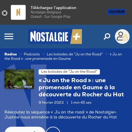
Téléchargez l'application
OUVRIR
Nostalgie Belgique
Gratuit - Sur Google Play
Radios
Podcasts
Les balades de "Ju on the Road"
« Ju on
the Road » : une promenade en Gaume
Les balades de "Ju on the Road"
« Ju on the Road » : une
promenade en Gaume à la
découverte du Rocher du Hat
9 février 2023
|
1 min 45 sec
Réécoutez la séquence « Ju on the road » de Nostalgie+.
Justine nous emmène à la découverte du Rocher du Hat