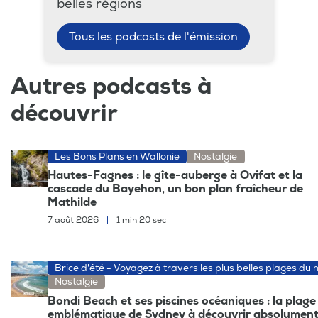
belles régions
Tous les podcasts de l'émission
Autres podcasts à
découvrir
Les Bons Plans en Wallonie
Nostalgie
Hautes-Fagnes : le gîte-auberge à Ovifat et la
cascade du Bayehon, un bon plan fraîcheur de
Mathilde
7 août 2026
|
1 min 20 sec
Brice d'été - Voyagez à travers les plus belles plages du
Nostalgie
Bondi Beach et ses piscines océaniques : la plage
emblématique de Sydney à découvrir absolumen