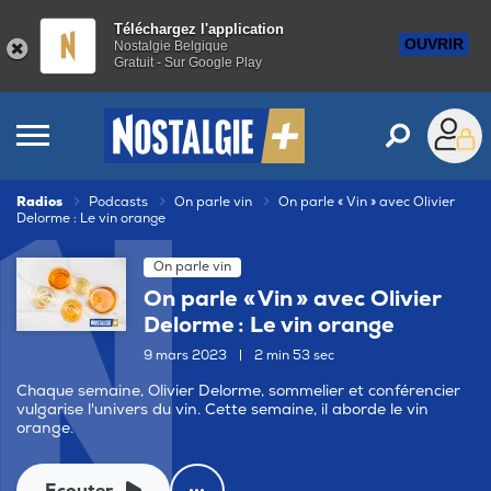
Téléchargez l'application
OUVRIR
Nostalgie Belgique
Gratuit - Sur Google Play
Radios
Podcasts
On parle vin
On parle « Vin » avec Olivier
Delorme : Le vin orange
On parle vin
On parle « Vin » avec Olivier
Delorme : Le vin orange
9 mars 2023
|
2 min 53 sec
Chaque semaine, Olivier Delorme, sommelier et conférencier
vulgarise l'univers du vin. Cette semaine, il aborde le vin
orange.
Ecouter