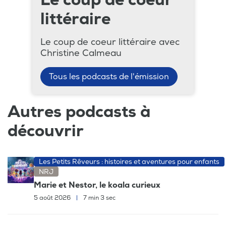
littéraire
Le coup de coeur littéraire avec
Christine Calmeau
Tous les podcasts de l'émission
Autres podcasts à
découvrir
Les Petits Rêveurs : histoires et aventures pour enfants
NRJ
Marie et Nestor, le koala curieux
5 août 2026
|
7 min 3 sec