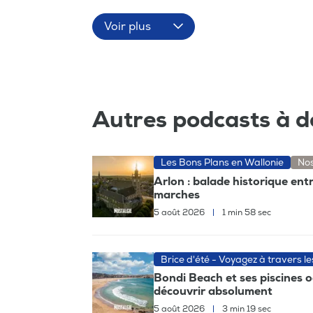
Voir plus
Autres podcasts à d
Les Bons Plans en Wallonie
Nos
Arlon : balade historique ent
marches
5 août 2026
|
1 min 58 sec
Brice d'été - Voyagez à travers l
Bondi Beach et ses piscines 
découvrir absolument
5 août 2026
|
3 min 19 sec