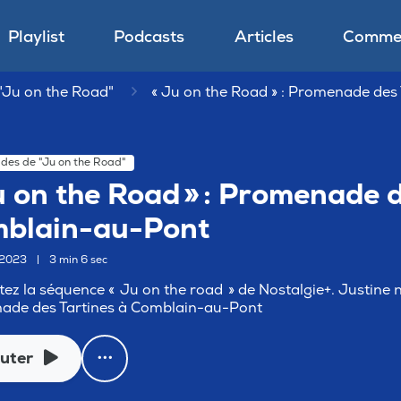
Playlist
Podcasts
Articles
Commen
"Ju on the Road"
« Ju on the Road » : Promenade des
ades de "Ju on the Road"
u on the Road » : Promenade d
blain-au-Pont
e 2023
|
3 min 6 sec
ez la séquence « Ju on the road » de Nostalgie+. Justine
ade des Tartines à Comblain-au-Pont
uter