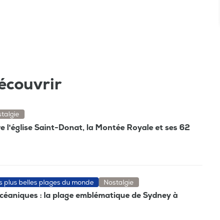
écouvrir
talgie
re l'église Saint-Donat, la Montée Royale et ses 62
es plus belles plages du monde
Nostalgie
océaniques : la plage emblématique de Sydney à