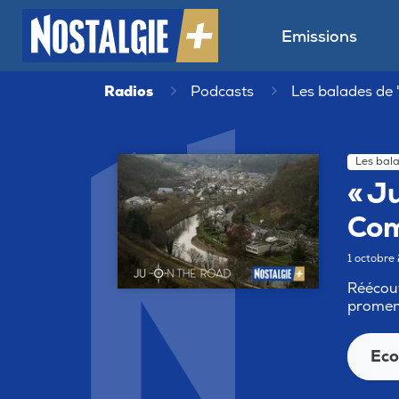
Emissions
Radios
Podcasts
Les balades de 
Les bal
« J
Com
1 octobr
Réécout
promen
Eco