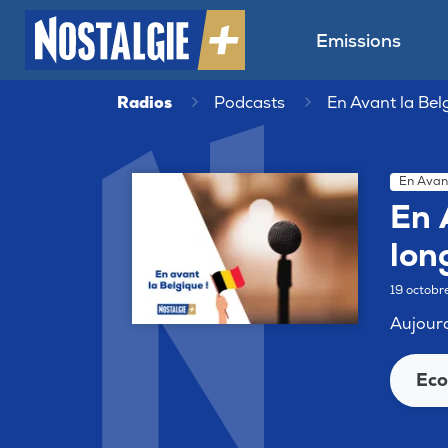
Emissions
Radios
Podcasts
En Avant la Belg
En Avant
En 
lon
19 octob
Aujourd
Eco