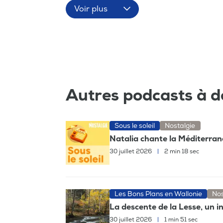
Voir plus
Autres podcasts à d
Sous le soleil
Nostalgie
Natalia chante la Méditerrané
30 juillet 2026
|
2 min 18 sec
Les Bons Plans en Wallonie
Nos
La descente de la Lesse, un
30 juillet 2026
|
1 min 51 sec