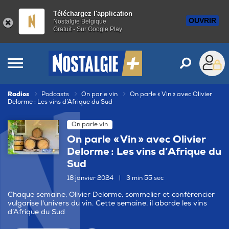
Téléchargez l'application
OUVRIR
Nostalgie Belgique
Gratuit - Sur Google Play
Radios
Podcasts
On parle vin
On parle « Vin » avec Olivier
Delorme : Les vins d’Afrique du Sud
On parle vin
On parle « Vin » avec Olivier
Delorme : Les vins d’Afrique du
Sud
18 janvier 2024
|
3 min 55 sec
Chaque semaine, Olivier Delorme, sommelier et conférencier
vulgarise l'univers du vin. Cette semaine, il aborde les vins
d’Afrique du Sud