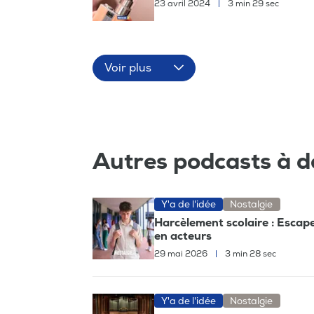
23 avril 2024
|
3 min 29 sec
Voir plus
Autres podcasts à d
Y'a de l'idée
Nostalgie
Harcèlement scolaire : Escape
en acteurs
29 mai 2026
|
3 min 28 sec
Y'a de l'idée
Nostalgie