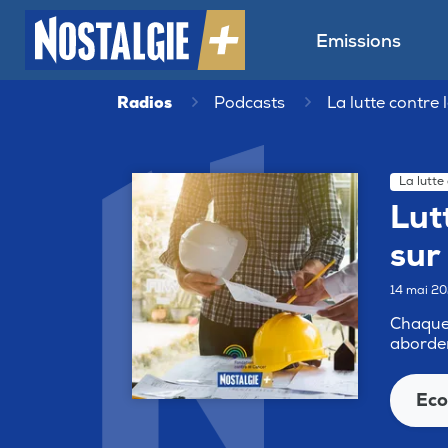
Emissions
Radios
Podcasts
La lutte contre 
La lutte
Lut
sur 
14 mai 2
Chaque 
aborden
Eco