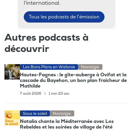
l'international.
Tous les podcasts de l'émission
Autres podcasts à
découvrir
Les Bons Plans en Wallonie
Nostalgie
Hautes-Fagnes : le gîte-auberge à Ovifat et la
cascade du Bayehon, un bon plan fraîcheur de
Mathilde
7 août 2026
|
1 min 20 sec
Sous le soleil
Nostalgie
Natalia chante la Méditerranée avec Los
Rebeldes et les soirées de village de l'été