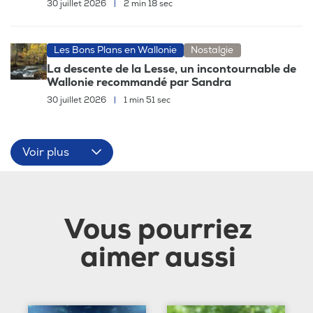
30 juillet 2026
|
2 min 18 sec
Les Bons Plans en Wallonie
Nostalgie
La descente de la Lesse, un incontournable de
Wallonie recommandé par Sandra
30 juillet 2026
|
1 min 51 sec
Voir plus
Vous pourriez
aimer aussi