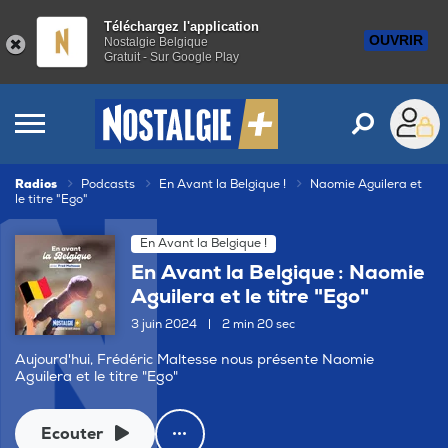
Téléchargez l'application
OUVRIR
Nostalgie Belgique
Gratuit - Sur Google Play
Radios
Podcasts
En Avant la Belgique !
Naomie Aguilera et
le titre "Ego"
En Avant la Belgique !
En Avant la Belgique : Naomie
Aguilera et le titre "Ego"
3 juin 2024
|
2 min 20 sec
Aujourd'hui, Frédéric Maltesse nous présente Naomie
Aguilera et le titre "Ego"
Ecouter