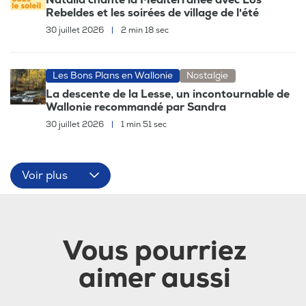
Natalia chante la Méditerranée avec Los
Rebeldes et les soirées de village de l'été
30 juillet 2026
|
2 min 18 sec
Les Bons Plans en Wallonie
Nostalgie
La descente de la Lesse, un incontournable de
Wallonie recommandé par Sandra
30 juillet 2026
|
1 min 51 sec
Voir plus
Vous pourriez
aimer aussi