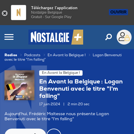
Téléchargez l'application
OUVRIR
Nostalgie Belgique
Gratuit - Sur Google Play
Radios
Podcasts
En Avant la Belgique !
Logan Benvenuti
avec le titre "I'm falling"
En Avant la Belgique !
En Avant la Belgique : Logan
Benvenuti avec le titre "I'm
falling"
17 juin 2024
|
2 min 20 sec
Aujourd'hui, Frédéric Maltesse nous présente Logan
Benvenuti avec le titre "I'm falling"