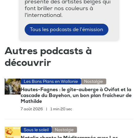
présente des artistes belges qui
font briller nos couleurs à
l'international.
Tous les podcasts de l'émission
Autres podcasts à
découvrir
Les Bons Plans en Wallonie
Nostalgie
Hautes-Fagnes : le gîte-auberge à Ovifat et la
cascade du Bayehon, un bon plan fraîcheur de
Mathilde
7 août 2026
|
1 min 20 sec
Sous le soleil
Nostalgie