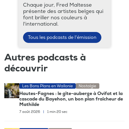
Chaque jour, Fred Maltesse
présente des artistes belges qui
font briller nos couleurs à
l'international.
Tous les podcasts de l'émission
Autres podcasts à
découvrir
Les Bons Plans en Wallonie
Nostalgie
Hautes-Fagnes : le gîte-auberge à Ovifat et la
cascade du Bayehon, un bon plan fraîcheur de
Mathilde
7 août 2026
|
1 min 20 sec