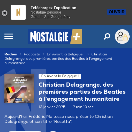
Téléchargez l'application
OUVRIR
Nostalgie Belgique
Gratuit - Sur Google Play
Radios
Podcasts
En Avant la Belgique !
Christian
Delagrange, des premières parties des Beatles à l'engagement
humanitaire
En Avant la Belgique !
Christian Delagrange, des
premières parties des Beatles
à l'engagement humanitaire
13 janvier 2025
|
2 min 10 sec
Aujourd'hui, Frédéric Maltesse nous présente Christian
Delagrange et son titre "Rosetta".