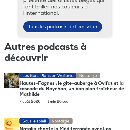
présente des artistes belges qui
font briller nos couleurs à
l'international.
Tous les podcasts de l'émission
Autres podcasts à
découvrir
Les Bons Plans en Wallonie
Nostalgie
Hautes-Fagnes : le gîte-auberge à Ovifat et la
cascade du Bayehon, un bon plan fraîcheur de
Mathilde
7 août 2026
|
1 min 20 sec
Sous le soleil
Nostalgie
Natalia chante la Méditerranée avec Los