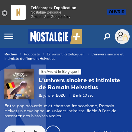
Téléchargez l'application
OUVRIR
Nostalgie Belgique
Gratuit - Sur Google Play
Radios
Podcasts
En Avant la Belgique !
L’univers sincère et
intimiste de Romain Helvetius
En Avant la Belgique !
L’univers sincère et intimiste
de Romain Helvetius
12 janvier 2026
|
2 min 10 sec
Entre pop acoustique et chanson francophone, Romain
Helvetius développe un univers intimiste, fidèle à l’art de
raconter des histoires vraies.