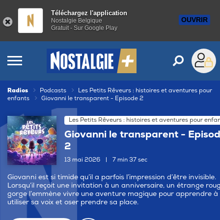
Téléchargez l'application
OUVRIR
Nostalgie Belgique
Gratuit - Sur Google Play
Radios
Podcasts
Les Petits Rêveurs : histoires et aventures pour
enfants
Giovanni le transparent - Episode 2
Les Petits Rêveurs : histoires et aventures pour enfa
Giovanni le transparent - Episo
2
13 mai 2026
|
7 min 37 sec
Giovanni est si timide qu’il a parfois l’impression d’être invisible.
Lorsqu’il reçoit une invitation à un anniversaire, un étrange rou
gorge l’emmène vivre une aventure magique pour apprendre à
utiliser sa voix et oser prendre sa place.