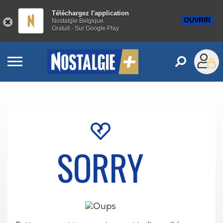
Téléchargez l'application
OUVRIR
Nostalgie Belgique
Gratuit - Sur Google Play
SORRY