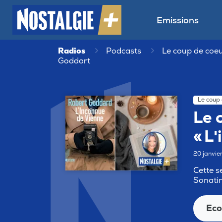
Emissions
Radios
Podcasts
Le coup de coeur
Goddart
Le coup 
Le 
« L
20 janvi
Cette s
Sonati
Eco