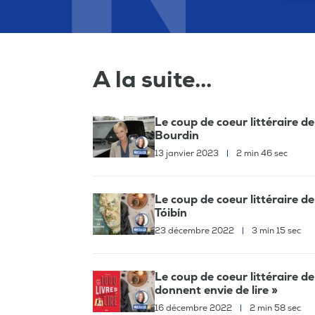
A la suite...
Le coup de coeur littéraire 
Bourdin
13 janvier 2023
|
2 min 46 sec
Le coup de coeur littéraire d
Tóibín
23 décembre 2022
|
3 min 15 sec
Le coup de coeur littéraire de
donnent envie de lire »
16 décembre 2022
|
2 min 58 sec