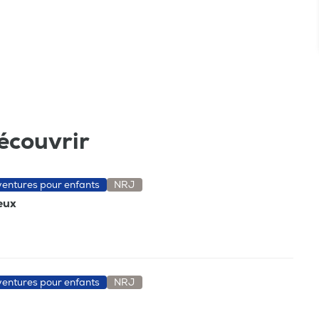
écouvrir
aventures pour enfants
NRJ
ieux
aventures pour enfants
NRJ