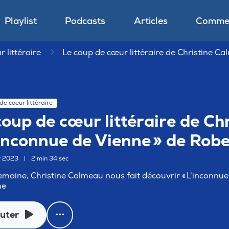
Playlist
Podcasts
Articles
Commen
 littéraire
Le coup de cœur littéraire de Christine Ca
de coeur littéraire
coup de cœur littéraire de Ch
'inconnue de Vienne » de Rob
er 2023
|
2 min 34 sec
emaine, Christine Calmeau nous fait découvrir « L'inconnu
ne
uter