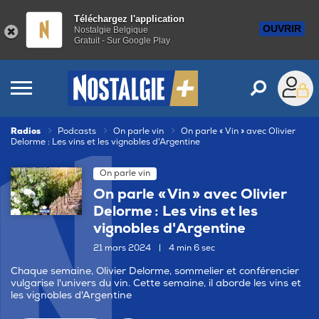
Téléchargez l'application
OUVRIR
Nostalgie Belgique
Gratuit - Sur Google Play
Radios
Podcasts
On parle vin
On parle « Vin » avec Olivier
Delorme : Les vins et les vignobles d'Argentine
On parle vin
On parle « Vin » avec Olivier
Delorme : Les vins et les
vignobles d'Argentine
21 mars 2024
|
4 min 6 sec
Chaque semaine, Olivier Delorme, sommelier et conférencier
vulgarise l'univers du vin. Cette semaine, il aborde les vins et
les vignobles d'Argentine