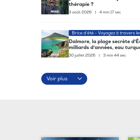
thérapie ?
3 août 2026
|
4 min 17 sec
Brice d'été - Voyagez à travers l
Dalmore, la plage secrète d'É
milliards d'années, eau turquo
30 juillet 2026
|
3 min 44 sec
Voir plus