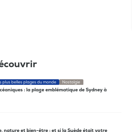
écouvrir
es plus belles plages du monde
Nostalgie
océaniques : la plage emblématique de Sydney à
nature et bien-être : et si la Suède était votre