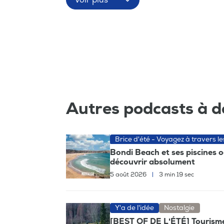
Voir plus
Autres podcasts à d
Brice d'été - Voyagez à travers l
Bondi Beach et ses piscines 
découvrir absolument
5 août 2026
|
3 min 19 sec
Y'a de l'idée
Nostalgie
[BEST OF DE L'ÉTÉ] Tourisme, 