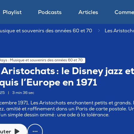
Playlist
Podcasts
Articles
Commen
usique et souvenirs des années 60 et 70
Les Aristocha
ays : Musique et souvenirs des années 60 et 70
Aristochats : le Disney jazz et
quis l’Europe en 1971
025
|
3 min 36 sec
cembre 1971, Les Aristochats enchantent petits et grands. De
zz, amitié et raffinement dans un Paris de carte postale. 
’un simple dessin animé : une ode à la tolérance.
uter