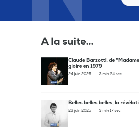
A la suite...
Claude Barzotti, de "Madame" à
gloire en 1979
24 juin 2025
|
3 min 24 sec
Belles belles belles, la révél
23 juin 2025
|
3 min 17 sec