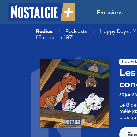
Emissions
Radios
Podcasts
Happy Days : M
l’Europe en 1971
Happy D
Les 
con
25 juin 2
Le 8 dé
mêle ja
plus qu
Eco