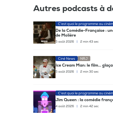
Autres podcasts à d
C'est quoi le programme au ciné
De la Comédie-Française : un
de Molière
5 août 2026
|
2 min 43 sec
Ciné News
NRJ
Ice Cream Man: le film... glaç
5 août 2026
|
2 min 30 sec
C'est quoi le programme au ciné
Jim Queen : la comédie frança
4 août 2026
|
2 min 42 sec