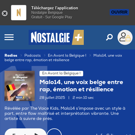
Téléchargez l'application
OUVRIR
Nostalgie Belgique
Gratuit - Sur Google Play
Radios
Podcasts
En Avant la Belgique !
Malo14, une voix
belge entre rap, émotion et résilience
En Avant la Belgique !
Malo14, une voix belge entre
rap, émotion et résilience
28 juillet 2025
|
2 min 10 sec
Révélée par The Voice Kids, Malo14 s’impose avec un style à
part, entre flow maîtrisé et interprétation vibrante. Une
artiste à suivre de près.