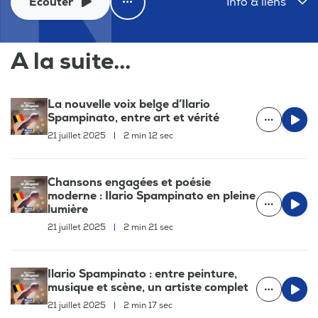
Ecouter
Info & liens
A la suite...
La nouvelle voix belge d’Ilario
Spampinato, entre art et vérité
21 juillet 2025
|
2 min 12 sec
Chansons engagées et poésie
moderne : Ilario Spampinato en pleine
lumière
21 juillet 2025
|
2 min 21 sec
Ilario Spampinato : entre peinture,
musique et scène, un artiste complet
21 juillet 2025
|
2 min 17 sec