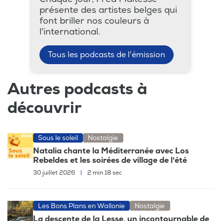
présente des artistes belges qui
font briller nos couleurs à
l'international.
Tous les podcasts de l'émission
Autres podcasts à
découvrir
Sous le soleil
Nostalgie
Natalia chante la Méditerranée avec Los
Rebeldes et les soirées de village de l'été
30 juillet 2026
|
2 min 18 sec
Les Bons Plans en Wallonie
Nostalgie
La descente de la Lesse, un incontournable de