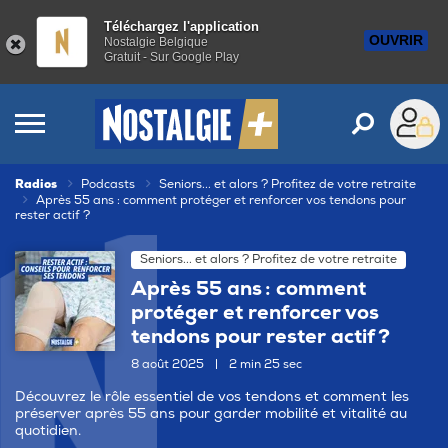
Téléchargez l'application
OUVRIR
Nostalgie Belgique
Gratuit - Sur Google Play
Radios
Podcasts
Seniors... et alors ? Profitez de votre retraite
Après 55 ans : comment protéger et renforcer vos tendons pour
rester actif ?
Seniors... et alors ? Profitez de votre retraite
Après 55 ans : comment
protéger et renforcer vos
tendons pour rester actif ?
8 août 2025
|
2 min 25 sec
Découvrez le rôle essentiel de vos tendons et comment les
préserver après 55 ans pour garder mobilité et vitalité au
quotidien.