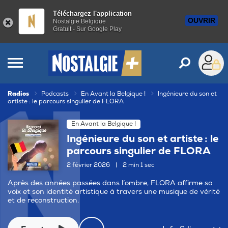
Téléchargez l'application
OUVRIR
Nostalgie Belgique
Gratuit - Sur Google Play
Radios
Podcasts
En Avant la Belgique !
Ingénieure du son et
artiste : le parcours singulier de FLORA
En Avant la Belgique !
Ingénieure du son et artiste : le
parcours singulier de FLORA
2 février 2026
|
2 min 1 sec
Après des années passées dans l’ombre, FLORA affirme sa
voix et son identité artistique à travers une musique de vérité
et de reconstruction.