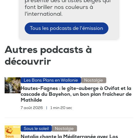
présente des artistes belges qui
font briller nos couleurs à
l'international.
Tous les podcasts de l'émission
Autres podcasts à
découvrir
Les Bons Plans en Wallonie
Nostalgie
Hautes-Fagnes : le gîte-auberge à Ovifat et la
cascade du Bayehon, un bon plan fraîcheur de
Mathilde
7 août 2026
|
1 min 20 sec
Sous le soleil
Nostalgie
Natalia chante la Méditerranée avec Los