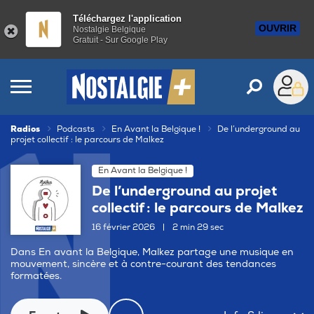
Téléchargez l'application
OUVRIR
Nostalgie Belgique
Gratuit - Sur Google Play
Radios
Podcasts
En Avant la Belgique !
De l’underground au
projet collectif : le parcours de Malkez
En Avant la Belgique !
De l’underground au projet
collectif : le parcours de Malkez
16 février 2026
|
2 min 29 sec
Dans En avant la Belgique, Malkez partage une musique en
mouvement, sincère et à contre-courant des tendances
formatées.