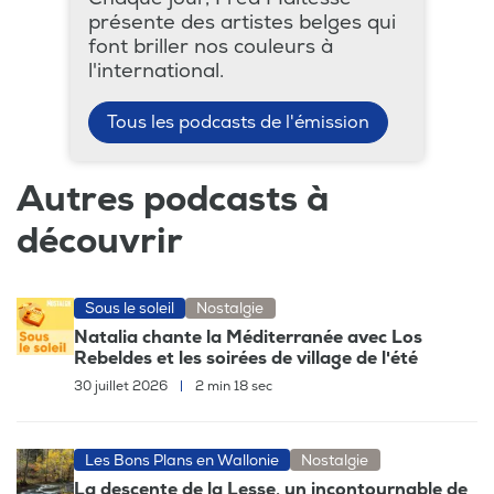
présente des artistes belges qui
font briller nos couleurs à
l'international.
Tous les podcasts de l'émission
Autres podcasts à
découvrir
Sous le soleil
Nostalgie
Natalia chante la Méditerranée avec Los
Rebeldes et les soirées de village de l'été
30 juillet 2026
|
2 min 18 sec
Les Bons Plans en Wallonie
Nostalgie
La descente de la Lesse, un incontournable de