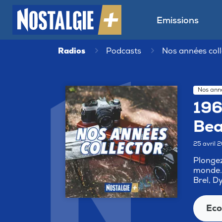
Emissions
Radios
Podcasts
Nos années coll
Nos anné
196
Bea
25 avril 
Plongez
monde. 
Brel, D
Eco