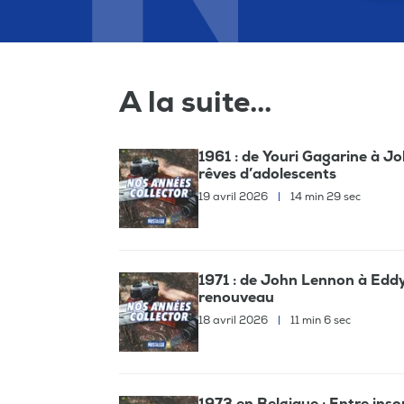
A la suite...
1961 : de Youri Gagarine à Jo
rêves d’adolescents
19 avril 2026
|
14 min 29 sec
1971 : de John Lennon à Eddy
renouveau
18 avril 2026
|
11 min 6 sec
1973 en Belgique : Entre inso