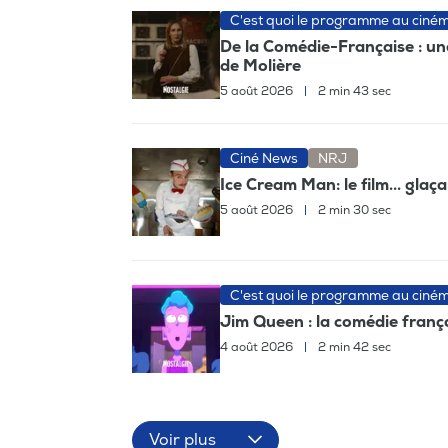
C'est quoi le programme au ciné
De la Comédie-Française : un
de Molière
5 août 2026
|
2 min 43 sec
Ciné News
NRJ
Ice Cream Man: le film... glaç
5 août 2026
|
2 min 30 sec
C'est quoi le programme au ciné
Jim Queen : la comédie frança
4 août 2026
|
2 min 42 sec
Voir plus