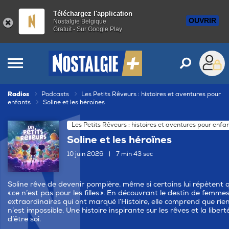
Téléchargez l'application
OUVRIR
Nostalgie Belgique
Gratuit - Sur Google Play
Radios
Podcasts
Les Petits Rêveurs : histoires et aventures pour
enfants
Soline et les héroïnes
Les Petits Rêveurs : histoires et aventures pour enfa
Soline et les héroïnes
10 juin 2026
|
7 min 43 sec
Soline rêve de devenir pompière, même si certains lui répètent 
« ce n’est pas pour les filles ». En découvrant le destin de femme
extraordinaires qui ont marqué l’Histoire, elle comprend que rie
n’est impossible. Une histoire inspirante sur les rêves et la libert
d’être soi.