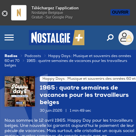
Téléchargez l'application
OUVRIR
Nostalgie Belgique
Gratuit - Sur Google Play
Radios
Podcasts
Happy Days : Musique et souvenirs des années
60 et 70
1965 : quatre semaines de vacances pour les travailleurs
belges
Happy Days : Musique et souvenirs des années 60 et
1965 : quatre semaines de
vacances pour les travailleurs
belges
30 juin 2026
|
1 min 49 sec
Nous sommes le 12 avril 1965. Happy Day pour les travailleurs
belges. Une nouvelle loi garantit aujourd'hui le paiement de leur
pécule de vacances. Mais surtout, elle cristallise un acquis social
majeur : quatre semaines de congés payés par an.