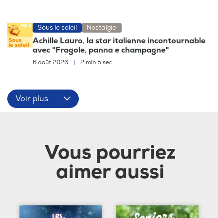
Sous le soleil
Nostalgie
Achille Lauro, la star italienne incontournable
avec "Fragole, panna e champagne"
6 août 2026
|
2 min 5 sec
Voir plus
Vous pourriez
aimer aussi