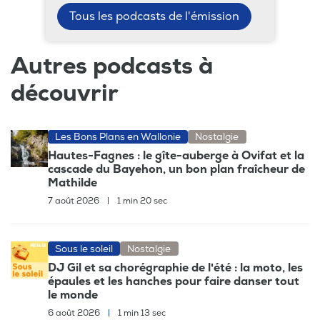
Tous les podcasts de l'émission
Autres podcasts à
découvrir
Les Bons Plans en Wallonie
Nostalgie
Hautes-Fagnes : le gîte-auberge à Ovifat et la
cascade du Bayehon, un bon plan fraîcheur de
Mathilde
7 août 2026
|
1 min 20 sec
Sous le soleil
Nostalgie
DJ Gil et sa chorégraphie de l'été : la moto, les
épaules et les hanches pour faire danser tout
le monde
6 août 2026
|
1 min 13 sec