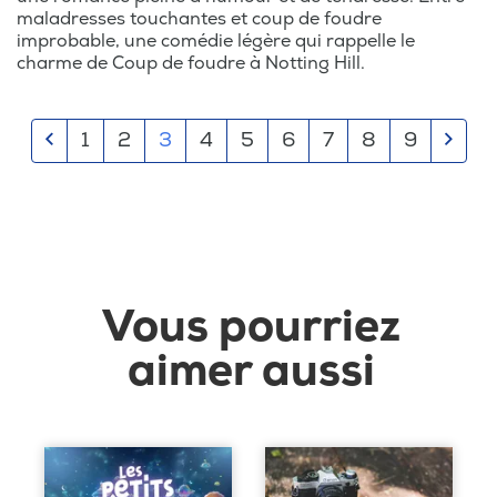
maladresses touchantes et coup de foudre
improbable, une comédie légère qui rappelle le
charme de Coup de foudre à Notting Hill.
1
2
3
4
5
6
7
8
9
Vous pourriez
aimer aussi