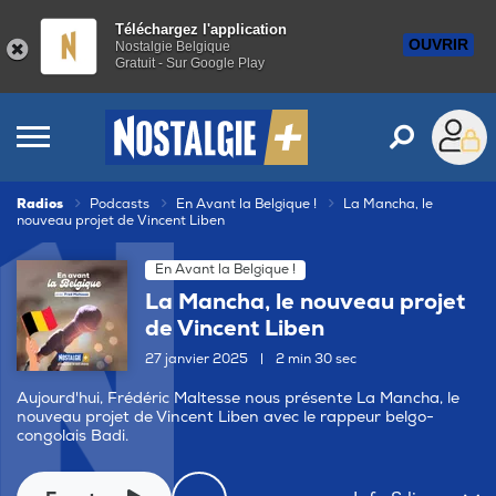
Téléchargez l'application
OUVRIR
Nostalgie Belgique
Gratuit - Sur Google Play
Radios
Podcasts
En Avant la Belgique !
La Mancha, le
nouveau projet de Vincent Liben
En Avant la Belgique !
La Mancha, le nouveau projet
de Vincent Liben
27 janvier 2025
|
2 min 30 sec
Aujourd'hui, Frédéric Maltesse nous présente La Mancha, le
nouveau projet de Vincent Liben avec le rappeur belgo-
congolais Badi.