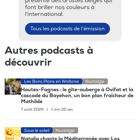
présente des artistes belges qui
font briller nos couleurs à
l'international.
Tous les podcasts de l'émission
Autres podcasts à
découvrir
Les Bons Plans en Wallonie
Nostalgie
Hautes-Fagnes : le gîte-auberge à Ovifat et la
cascade du Bayehon, un bon plan fraîcheur de
Mathilde
7 août 2026
|
1 min 20 sec
Sous le soleil
Nostalgie
Natalia chante la Méditerranée avec Los