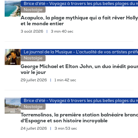
Brice d'été - Voyagez à travers les plus belles plages du
Nostalgie
Acapulco, la plage mythique qui a fait rêver Hol
et le monde entier
3 août 2026
|
3 min 40 sec
Le journal de la Musique - L'actualité de vos artistes préf
Nostalgie
George Michael et Elton John, un duo inédit pour
voir le jour
29 juillet 2026
|
1 min 42 sec
Brice d'été - Voyagez à travers les plus belles plages du
Nostalgie
Torremolinos, la première station balnéaire bran
d'Espagne et son histoire incroyable
24 juillet 2026
|
3 min 53 sec