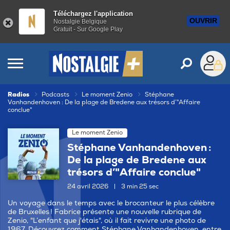
Téléchargez l'application
OUVRIR
Nostalgie Belgique
Gratuit - Sur Google Play
Radios
Podcasts
Le moment Zenio
Stéphane
Vanhandenhoven : De la plage de Bredene aux trésors d’"Affaire
conclue"
Le moment Zenio
Stéphane Vanhandenhoven :
De la plage de Bredene aux
trésors d’"Affaire conclue"
24 avril 2026
|
3 min 25 sec
Un voyage dans le temps avec le brocanteur le plus célèbre
de Bruxelles ! Fabrice présente une nouvelle rubrique de
Zenio, "L’enfant que j'étais", où il fait revivre une photo de
1967. Découvrez comment Stéphane Vanhandenhoven, entre