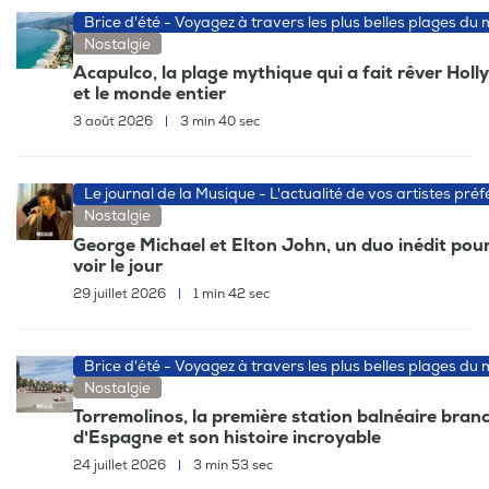
Brice d'été - Voyagez à travers les plus belles plages du
Nostalgie
Acapulco, la plage mythique qui a fait rêver Hol
et le monde entier
3 août 2026
|
3 min 40 sec
Le journal de la Musique - L'actualité de vos artistes préf
Nostalgie
George Michael et Elton John, un duo inédit pour
voir le jour
29 juillet 2026
|
1 min 42 sec
Brice d'été - Voyagez à travers les plus belles plages du
Nostalgie
Torremolinos, la première station balnéaire bran
d'Espagne et son histoire incroyable
24 juillet 2026
|
3 min 53 sec