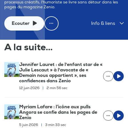
processus créatifs, l'humoriste se livre sans détour dans les
pages du magazine Zenio.
Ecouter
Info & liens
A la suite...
Jennifer Lauret : de l'enfant star de «
Julie Lescaut » à l'avocate de «
Demain nous appartient », ses
confidences dans Zenio
12 juin 2026
|
2 min 56 sec
Myriam Lafare : l’icône aux pulls
Angora se confie dans les pages de
Zenio
5 juin 2026
|
3 min 33 sec