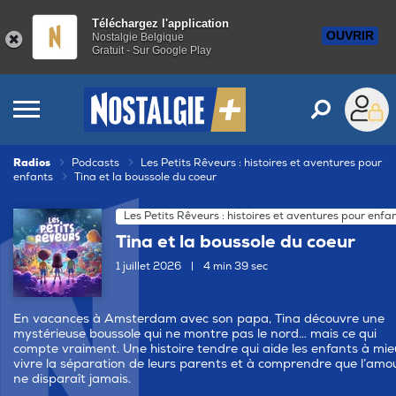
Téléchargez l'application
OUVRIR
Nostalgie Belgique
Gratuit - Sur Google Play
Radios
Podcasts
Les Petits Rêveurs : histoires et aventures pour
enfants
Tina et la boussole du coeur
Les Petits Rêveurs : histoires et aventures pour enfa
Tina et la boussole du coeur
1 juillet 2026
|
4 min 39 sec
En vacances à Amsterdam avec son papa, Tina découvre une
mystérieuse boussole qui ne montre pas le nord… mais ce qui
compte vraiment. Une histoire tendre qui aide les enfants à mie
vivre la séparation de leurs parents et à comprendre que l’amo
ne disparaît jamais.