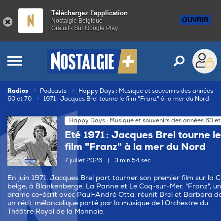
Téléchargez l'application
OUVRIR
Nostalgie Belgique
Gratuit - Sur Google Play
Radios
Podcasts
Happy Days : Musique et souvenirs des années
60 et 70
1971 : Jacques Brel tourne le film "Franz" à la mer du Nord
Happy Days : Musique et souvenirs des années 60 et
Eté 1971 : Jacques Brel tourne le
film "Franz" à la mer du Nord
7 juillet 2026
|
3 min 54 sec
En juin 1971, Jacques Brel part tourner son premier film sur la 
belge, à Blankenberge, La Panne et Le Coq-sur-Mer. "Franz", u
drame co-écrit avec Paul-André Otta, réunit Brel et Barbara d
un récit mélancolique porté par la musique de l'Orchestre du
Théâtre Royal de la Monnaie.