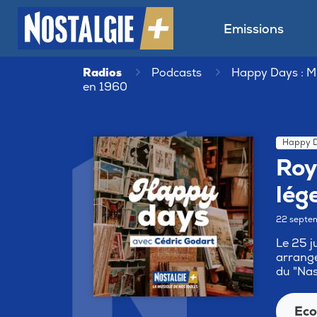
Emissions
Radios
Podcasts
Happy Days : M
en 1960
Happy D
Roy
lég
22 septe
Le 25 j
arrange
du "Nas
Eco