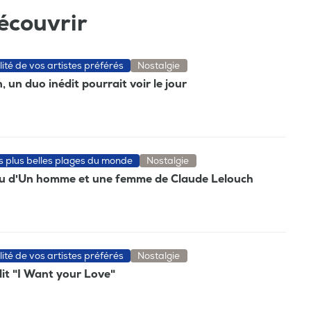
écouvrir
lité de vos artistes préférés
Nostalgie
 un duo inédit pourrait voir le jour
es plus belles plages du monde
Nostalgie
eau d'Un homme et une femme de Claude Lelouch
lité de vos artistes préférés
Nostalgie
dit "I Want your Love"