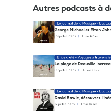
Autres podcasts à d
Le journal de la Musique - L'actua
George Michael et Elton John,
29 juillet 2026
|
1 min 42 sec
Brice d'été - Voyagez à travers l
La plage de Deauville, berc
22 juillet 2026
|
3 min 28 sec
Le journal de la Musique - L'actua
David Bowie, découvrez l'iné
17 juillet 2026
|
1 min 16 sec