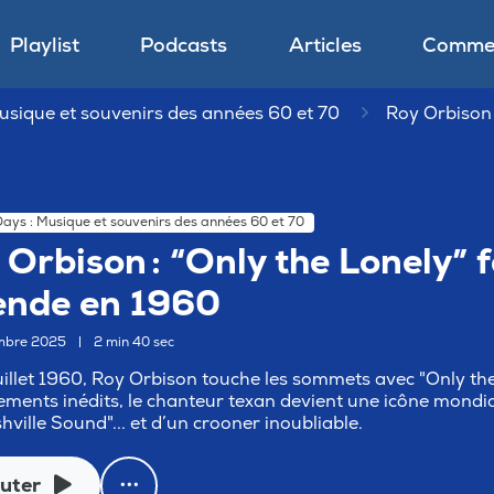
Playlist
Podcasts
Articles
Commen
usique et souvenirs des années 60 et 70
Roy Orbison :
ays : Musique et souvenirs des années 60 et 70
 Orbison : “Only the Lonely” f
ende en 1960
mbre 2025
|
2 min 40 sec
uillet 1960, Roy Orbison touche les sommets avec "Only the
ments inédits, le chanteur texan devient une icône mond
hville Sound"... et d’un crooner inoubliable.
uter