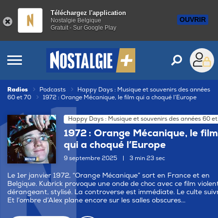
Téléchargez l'application
OUVRIR
Nostalgie Belgique
Gratuit - Sur Google Play
Radios
Podcasts
Happy Days : Musique et souvenirs des années
60 et 70
1972 : Orange Mécanique, le film qui a choqué l’Europe
Happy Days : Musique et souvenirs des années 60 et
1972 : Orange Mécanique, le film
qui a choqué l’Europe
9 septembre 2025
|
3 min 23 sec
Le 1er janvier 1972, “Orange Mécanique” sort en France et en
Belgique. Kubrick provoque une onde de choc avec ce film violent
dérangeant, stylisé. La controverse est immédiate. Le culte suiv
Et l’ombre d’Alex plane encore sur les salles obscures...