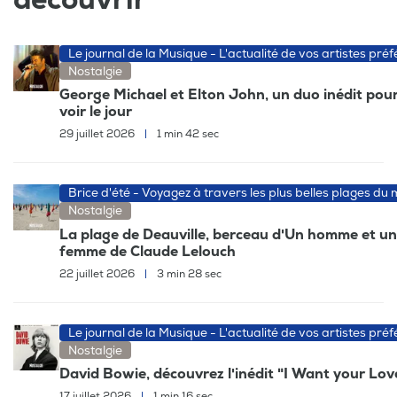
Le journal de la Musique - L'actualité de vos artistes préf
Nostalgie
George Michael et Elton John, un duo inédit pour
voir le jour
29 juillet 2026
|
1 min 42 sec
Brice d'été - Voyagez à travers les plus belles plages du
Nostalgie
La plage de Deauville, berceau d'Un homme et u
femme de Claude Lelouch
22 juillet 2026
|
3 min 28 sec
Le journal de la Musique - L'actualité de vos artistes préf
Nostalgie
David Bowie, découvrez l'inédit "I Want your Lov
17 juillet 2026
|
1 min 16 sec