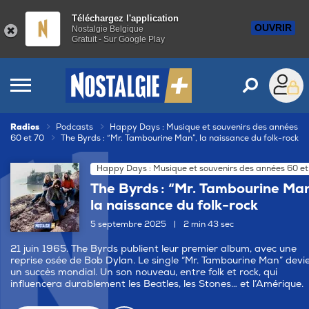
Téléchargez l'application
OUVRIR
Nostalgie Belgique
Gratuit - Sur Google Play
Radios
Podcasts
Happy Days : Musique et souvenirs des années
60 et 70
The Byrds : “Mr. Tambourine Man”, la naissance du folk-rock
Happy Days : Musique et souvenirs des années 60 et
The Byrds : “Mr. Tambourine Man
la naissance du folk-rock
5 septembre 2025
|
2 min 43 sec
21 juin 1965. The Byrds publient leur premier album, avec une
reprise osée de Bob Dylan. Le single “Mr. Tambourine Man” devi
un succès mondial. Un son nouveau, entre folk et rock, qui
influencera durablement les Beatles, les Stones… et l’Amérique.