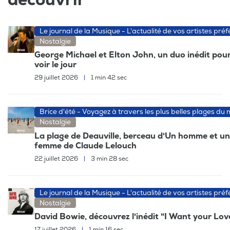
Le journal de la Musique - L'actualité de vos artistes préf
Nostalgie
George Michael et Elton John, un duo inédit pour
voir le jour
29 juillet 2026
|
1 min 42 sec
Brice d'été - Voyagez à travers les plus belles plages du
Nostalgie
La plage de Deauville, berceau d'Un homme et u
femme de Claude Lelouch
22 juillet 2026
|
3 min 28 sec
Le journal de la Musique - L'actualité de vos artistes préf
Nostalgie
David Bowie, découvrez l'inédit "I Want your Lov
17 juillet 2026
|
1 min 16 sec