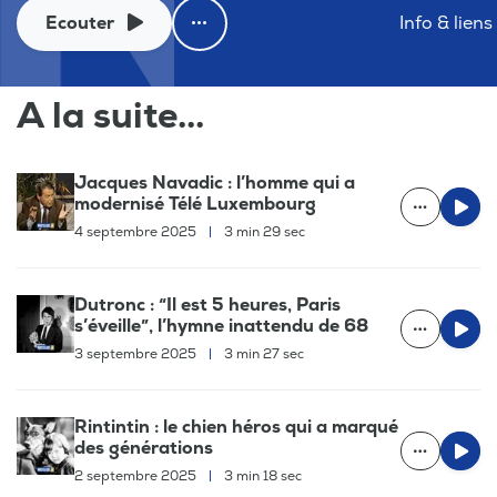
Ecouter
Info & liens
A la suite...
Jacques Navadic : l’homme qui a
modernisé Télé Luxembourg
4 septembre 2025
|
3 min 29 sec
Dutronc : “Il est 5 heures, Paris
s’éveille”, l’hymne inattendu de 68
3 septembre 2025
|
3 min 27 sec
Rintintin : le chien héros qui a marqué
des générations
2 septembre 2025
|
3 min 18 sec