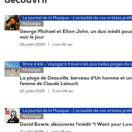
Le journal de la Musique - L'actualité de vos artistes préf
Nostalgie
George Michael et Elton John, un duo inédit pour
voir le jour
29 juillet 2026
|
1 min 42 sec
Brice d'été - Voyagez à travers les plus belles plages du
Nostalgie
La plage de Deauville, berceau d'Un homme et u
femme de Claude Lelouch
22 juillet 2026
|
3 min 28 sec
Le journal de la Musique - L'actualité de vos artistes préf
Nostalgie
David Bowie, découvrez l'inédit "I Want your Lov
17 juillet 2026
|
1 min 16 sec