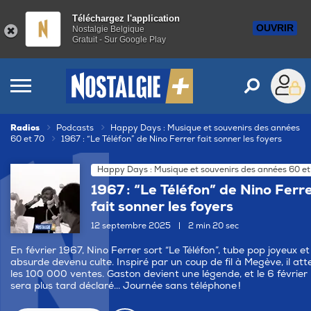
Téléchargez l'application
OUVRIR
Nostalgie Belgique
Gratuit - Sur Google Play
Radios
Podcasts
Happy Days : Musique et souvenirs des années
60 et 70
1967 : “Le Téléfon” de Nino Ferrer fait sonner les foyers
Happy Days : Musique et souvenirs des années 60 et
1967 : “Le Téléfon” de Nino Ferr
fait sonner les foyers
12 septembre 2025
|
2 min 20 sec
En février 1967, Nino Ferrer sort “Le Téléfon”, tube pop joyeux et
absurde devenu culte. Inspiré par un coup de fil à Megève, il att
les 100 000 ventes. Gaston devient une légende, et le 6 février
sera plus tard déclaré... Journée sans téléphone !