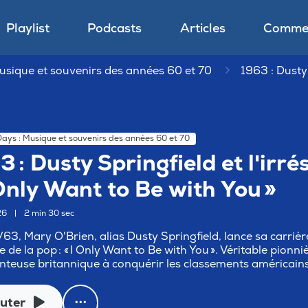
Playlist
Podcasts
Articles
Commen
usique et souvenirs des années 60 et 70
1963 : Dusty 
ays : Musique et souvenirs des années 60 et 70
3 : Dusty Springfield et l'irré
 Only Want to Be with You »
26
|
2 min 30 sec
/63, Mary O'Brien, alias Dusty Springfield, lance sa carriè
re de la pop : « I Only Want to Be with You ». Véritable pionniè
nteuse britannique à conquérir les classements américains 
uter