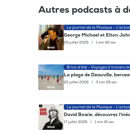
Autres podcasts à d
Le journal de la Musique - L'actua
George Michael et Elton John,
29 juillet 2026
|
1 min 42 sec
Brice d'été - Voyagez à travers l
La plage de Deauville, berc
22 juillet 2026
|
3 min 28 sec
Le journal de la Musique - L'actua
David Bowie, découvrez l'iné
17 juillet 2026
|
1 min 16 sec