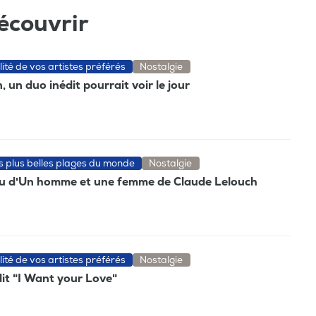
écouvrir
lité de vos artistes préférés
Nostalgie
 un duo inédit pourrait voir le jour
es plus belles plages du monde
Nostalgie
eau d'Un homme et une femme de Claude Lelouch
lité de vos artistes préférés
Nostalgie
dit "I Want your Love"