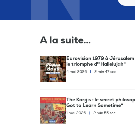
A la suite...
Eurovision 1979 à Jérusalem 
le triomphe d'"Hallelujah"
4 mai 2026
|
2 min 47 sec
The Korgis : le secret philos
Got to Learn Sometime"
1 mai 2026
|
2 min 55 sec