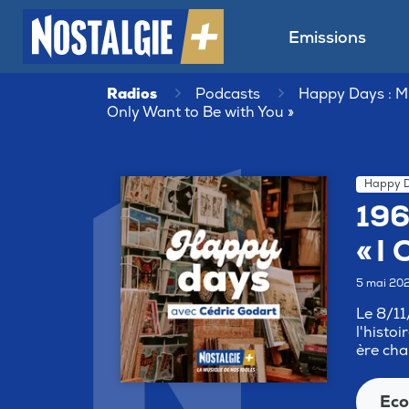
Emissions
Radios
Podcasts
Happy Days : M
Only Want to Be with You »
Happy D
196
« I
5 mai 20
Le 8/11
l'histoi
ère cha
Eco