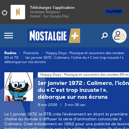
Téléchargez l'application
OUVRIR
Nostalgie Belgique
Gratuit - Sur Google Play
Radios
Podcasts
Happy Days : Musique et souvenirs des années
60 et 70
1er janvier 1972 : Calimero, l’icône du « C’est trop inzuste ! »,
débarque sur nos écrans
Happy Days : Musique et souvenirs des années 60 et
1er janvier 1972 : Calimero, l’icô
du « C’est trop inzuste ! »,
débarque sur nos écrans
8 mai 2026
|
3 min 36 sec
Le 1 janvier 1972, la RTB crée l'événement en étant la première
chaîne au monde à diffuser la série d'animation consacrée à
Calimero. Créé initialement en 1962 pour une publicité de lessiv
italienne, ce petit poussin noir à la célèbre demi-coquille d'œuf s