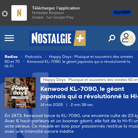
Téléchargez l'application
OUVRIR
Nostalgie Belgique
Gratuit - Sur Google Play
Radios
Podcasts
Happy Days : Musique et souvenirs des années
60 et 70
Kenwood KL-7090, le géant japonais qui a révolutionné la
Hi-Fi
Happy Days : Musique et souvenirs des années 60 et
Kenwood KL-7090, le géant
japonais qui a révolutionné la Hi
14 mai 2026
|
2 min 38 sec
En 1973, Kenwood lance la KL-7090, une enceinte culte de 23 k
Avec 6 haut-parleurs et un boomer géant, elle fait de la Hi-Fi u
acte sérieux. Ce meuble en bois pour passionnés restitue la mus
avec une intensité sonore inédite